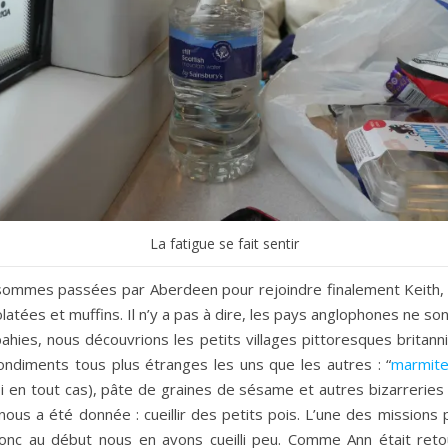
La fatigue se fait sentir
ommes passées par Aberdeen pour rejoindre finalement Keith, q
latées et muffins. Il n’y a pas à dire, les pays anglophones ne sont
hies, nous découvrions les petits villages pittoresques britann
ndiments tous plus étranges les uns que les autres : “
marmite
oi en tout cas), pâte de graines de sésame et autres bizarreries
s a été donnée : cueillir des petits pois. L’une des missions p
donc au début nous en avons cueilli peu. Comme Ann était retou