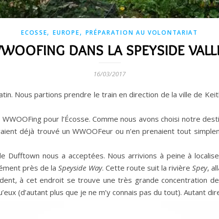
,
,
ECOSSE
EUROPE
PRÉPARATION AU VOLONTARIAT
WOOFING DANS LA SPEYSIDE VALL
16/03/2017
in. Nous partions prendre le train en direction de la ville de Kei
un WWOOFing pour l’Écosse. Comme nous avons choisi notre desti
aient déjà trouvé un WWOOFeur ou n’en prenaient tout simplemen
 de Dufftown nous a acceptées. Nous arrivions à peine à localis
sément près de la
Speyside Way
. Cette route suit la rivière
Spey
, al
cédent, à cet endroit se trouve une très grande concentration
u’eux (d’autant plus que je ne m’y connais pas du tout). Autant d