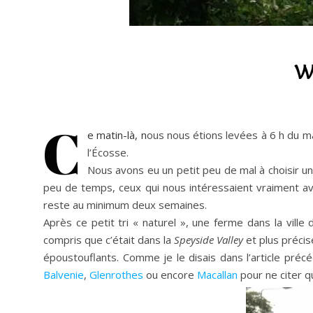
W
C
e matin-là, n
ous nous étions levées à 6 h du mat
l’Écosse.
Nous avons eu un petit peu de mal à choisir 
peu de temps, ceux qui nous intéressaient vraiment av
reste au minimum deux semaines.
Après ce petit tri « naturel », une ferme dans la ville
compris que c’était dans la
Speyside Valley
et plus préci
époustouflants. Comme je le disais dans l’article pré
Balvenie
,
Glenrothes
ou encore
Macallan
pour ne citer q