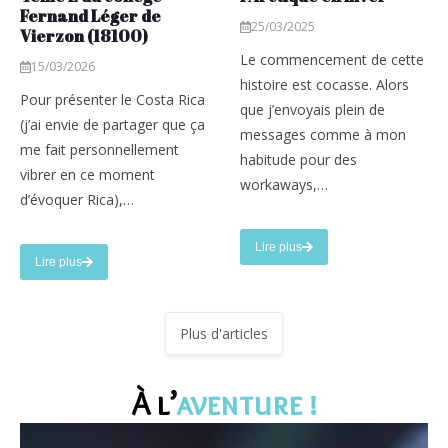
Fernand Léger de
25/03/2025
Vierzon (18100)
Le commencement de cette
15/03/2026
histoire est cocasse. Alors
Pour présenter le Costa Rica
que j’envoyais plein de
(j’ai envie de partager que ça
messages comme à mon
me fait personnellement
habitude pour des
vibrer en ce moment
workaways,…
d’évoquer Rica),…
Lire plus
about Vivre aux portes de l’Arctique
Lire plus
about Costa Ricaaa avec les 4ème E du collège Fernand Léger de Vierzon 
Plus d'articles
À l’
aventure !