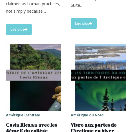
claimed as human practices,
Suite…
not simply because…
Lire plus
about Et la Taïga aux autres saison
Lire plus
about Pourquoi le Voyage ? Ou du moins, pourquoi, moi, je voyage ?
Amérique Centrale
Amérique du Nord
Costa Ricaaa avec les
Vivre aux portes de
4ème E du collège
l’Arctique en hiver