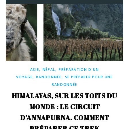
,
,
ASIE
NÉPAL
PRÉPARATION D'UN
,
,
VOYAGE
RANDONNÉE
SE PRÉPARER POUR UNE
RANDONNÉE
HIMALAYAS, SUR LES TOITS DU
MONDE : LE CIRCUIT
D’ANNAPURNA. COMMENT
PRÉPARER CE TREK