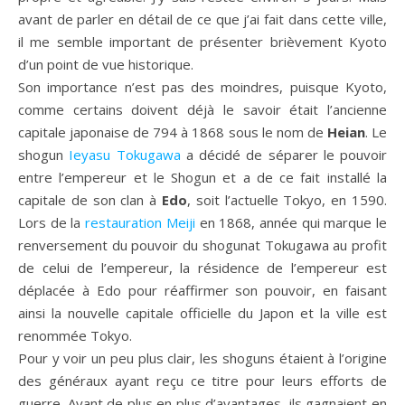
avant de parler en détail de ce que j’ai fait dans cette ville,
il me semble important de présenter brièvement Kyoto
d’un point de vue historique.
Son importance n’est pas des moindres, puisque Kyoto,
comme certains doivent déjà le savoir était l’ancienne
capitale japonaise de 794 à 1868 sous le nom de
Heian
. Le
shogun
Ieyasu Tokugawa
a décidé de séparer le pouvoir
entre l’empereur et le Shogun et a de ce fait installé la
capitale de son clan à
Edo
, soit l’actuelle Tokyo, en 1590.
Lors de la
restauration Meiji
en 1868, année qui marque le
renversement du pouvoir du shogunat Tokugawa au profit
de celui de l’empereur, la résidence de l’empereur est
déplacée à Edo pour réaffirmer son pouvoir, en faisant
ainsi la nouvelle capitale officielle du Japon et la ville est
renommée Tokyo.
Pour y voir un peu plus clair, les shoguns étaient à l’origine
des généraux ayant reçu ce titre pour leurs efforts de
guerre. Ayant de plus en plus d’avantages, ils gagnaient en