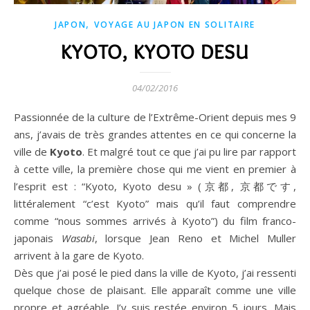
,
JAPON
VOYAGE AU JAPON EN SOLITAIRE
KYOTO, KYOTO DESU
04/02/2016
Passionnée de la culture de l’Extrême-Orient depuis mes 9
ans, j’avais de très grandes attentes en ce qui concerne la
ville de
Kyoto
. Et malgré tout ce que j’ai pu lire par rapport
à cette ville, la première chose qui me vient en premier à
l’esprit est : “Kyoto, Kyoto desu » (京都, 京都です,
littéralement “c’est Kyoto” mais qu’il faut comprendre
comme “nous sommes arrivés à Kyoto”) du film franco-
japonais
Wasabi
, lorsque Jean Reno et Michel Muller
arrivent à la gare de Kyoto.
Dès que j’ai posé le pied dans la ville de Kyoto, j’ai ressenti
quelque chose de plaisant. Elle apparaît comme une ville
propre et agréable. J’y suis restée environ 5 jours. Mais