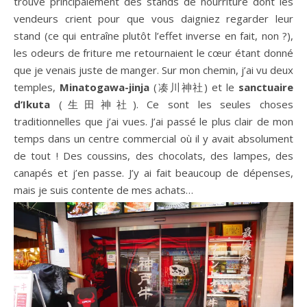
trouve principalement des stands de nourriture dont les
vendeurs crient pour que vous daigniez regarder leur
stand (ce qui entraîne plutôt l’effet inverse en fait, non ?),
les odeurs de friture me retournaient le cœur étant donné
que je venais juste de manger. Sur mon chemin, j’ai vu deux
temples,
Minatogawa-jinja
(
凑川神社) et le
sanctuaire
d’Ikuta
(
生田神社)
. Ce sont les seules choses
traditionnelles que j’ai vues. J’ai passé le plus clair de mon
temps dans un centre commercial où il y avait absolument
de tout ! Des coussins, des chocolats, des lampes, des
canapés et j’en passe. J’y ai fait beaucoup de dépenses,
mais je suis contente de mes achats…