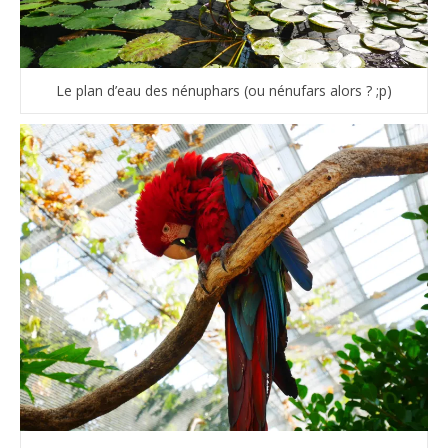
Le plan d’eau des nénuphars (ou nénufars alors ? ;p)