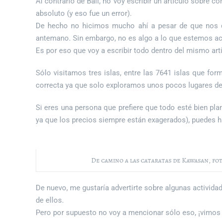
Al contrario de Bali, no voy escribir un artículo sobre
absoluto (y eso fue un error).
De hecho no hicimos mucho ahí a pesar de que nos qu
antemano. Sin embargo, no es algo a lo que estemos ac
Es por eso que voy a escribir todo dentro del mismo art
Sólo visitamos tres islas, entre las 7641 islas que for
correcta ya que solo exploramos unos pocos lugares de 
Si eres una persona que prefiere que todo esté bien pla
ya que los precios siempre están exagerados), puedes h
De camino a las cataratas de Kawasan, fot
De nuevo, me gustaría advertirte sobre algunas activida
de ellos.
Pero por supuesto no voy a mencionar sólo eso, ¡vimos 