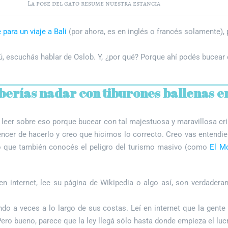
La pose del gato resume nuestra estancia
para un viaje a Bali
(por ahora, es en inglés o francés solamente), 
escuchás hablar de Oslob. Y, ¿por qué? Porque ahí podés bucear c
berías nadar con tiburones ballenas e
leer sobre eso porque bucear con tal majestuosa y maravillosa cri
ncer de hacerlo y creo que hicimos lo correcto. Creo vas entend
eo que también conocés el peligro del turismo masivo (como
El M
 en internet, lee su página de Wikipedia o algo así, son verdad
ando a veces a lo largo de sus costas. Leí en internet que la gente
ero bueno, parece que la ley llegá sólo hasta donde empieza el luc