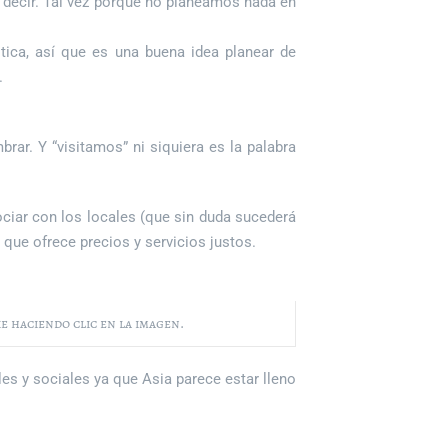
e decir. Tal vez porque no planeamos nada en
ica, así que es una buena idea planear de
.
rar. Y “visitamos” ni siquiera es la palabra
ociar con los locales (que sin duda sucederá
, que ofrece precios y servicios justos.
e haciendo clic en la imagen.
es y sociales ya que Asia parece estar lleno