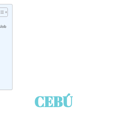
slob
CEBÚ