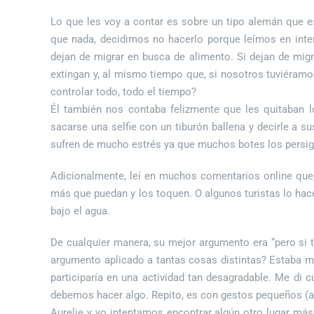
Lo que les voy a contar es sobre un tipo alemán que e
que nada, decidimos no hacerlo porque leímos en inter
dejan de migrar en busca de alimento. Si dejan de migra
extingan y, al mismo tiempo que, si nosotros tuviéramo
controlar todo, todo el tiempo?
Él también nos contaba felizmente que les quitaban lo
sacarse una selfie con un tiburón ballena y decirle a s
sufren de mucho estrés ya que muchos botes los persi
Adicionalmente, leí en muchos comentarios online que,
más que puedan y los toquen. O algunos turistas lo hace
bajo el agua.
De cualquier manera, su mejor argumento era “pero si 
argumento aplicado a tantas cosas distintas? Estaba m
participaría en una actividad tan desagradable. Me di 
debemos hacer algo. Repito, es con gestos pequeños (a
Aurelie y yo intentamos encontrar algún otro lugar más