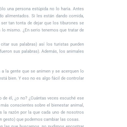
ólo una persona estúpida no lo haría. Antes
ndo alimentados. Si les están dando comida,
 ser tan tonta de dejar que los tiburones se
s lo mismo. ¿En serio tenemos que tratar de
citar sus palabras) así los turistas pueden
o fueron sus palabras). Además, los animales
 a la gente que se animen y se acerquen lo
tá bien. Y eso no es algo fácil de controlar
lo de él, ¿o no? ¿Cuántas veces escuché ese
más conscientes sobre el bienestar animal,
es la razón por la que cada uno de nosotros
ran gesto) que podemos cambiar las cosas.
s en las que buscamos, no pudimos encontrar