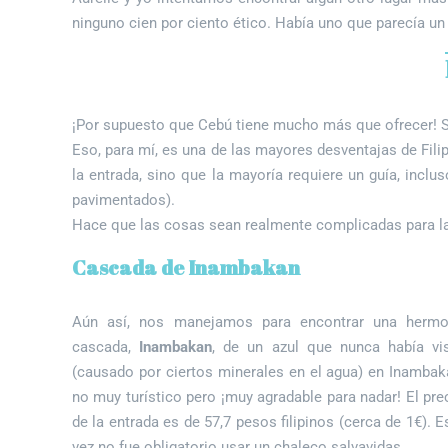
ninguno cien por ciento ético. Había uno que parecía un
¡Por supuesto que Cebú tiene mucho más que ofrecer! S
Eso, para mí, es una de las mayores desventajas de Fili
la entrada, sino que la mayoría requiere un guía, incl
pavimentados).
Hace que las cosas sean realmente complicadas para la
Cascada de Inambakan
Aún así, nos manejamos para encontrar una herm
cascada,
Inambakan
, de un azul que nunca había vi
(causado por ciertos minerales en el agua) en Inambak
no muy turístico pero ¡muy agradable para nadar! El pre
de la entrada es de 57,7 pesos filipinos (cerca de 1€). E
vez no fue obligatorio usar un chaleco salvavidas.