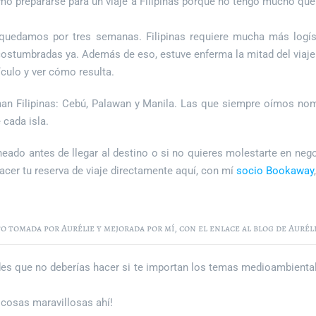
 cómo prepararse para un viaje a Filipinas porque no tengo mucho qu
edamos por tres semanas. Filipinas requiere mucha más logíst
ostumbradas ya. Además de eso, estuve enferma la mitad del viaje
ículo y ver cómo resulta.
man Filipinas: Cebú, Palawan y Manila. Las que siempre oímos nomb
cada isla.
neado antes de llegar al destino o si no quieres molestarte en neg
acer tu reserva de viaje directamente aquí, con mí
socio
Bookaway
o tomada por Aurélie y mejorada por mí, con el enlace al blog de Auréli
des que no deberías hacer si te importan los temas medioambiental
cosas maravillosas ahí!