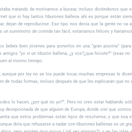
staba tratando de motivarnos a bucear, incluso diciéndonos que s
net que si hay tantos tiburones ballena ahí es porque están sie
r, dejan de reproducirse. Ese tipo nos decía que la gente no va a
s un suministro de comida tan fácil, estaríamos felices y haríamo
s bebés bien jóvenes para ponerlos en una “gran piscina” (para 
us amigos “yo vi un tiburón ballena, ¿y vos?¿que hiciste?” (esas n
guen al mismo tiempo.
 aunque por ley no se los puede tocar, muchas empresas le dicen
n de todas formas, incluso después de que les explicaran que no es
todos lo hacen, ¿por qué no yo?”. Pero no creo estar hablando só
uy decepcionada de que alguien de Europa, donde creí que somos 
cuenta que estos problemas están lejos de resolverse, y que esa 
unque diría que rehusarse a nadar con tiburones ballenas es un g
 ético, pero existen muy pocos (¿tal vez ninguno?), y en las isla